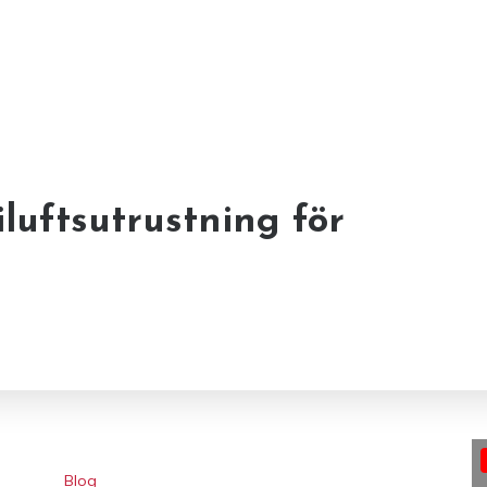
ning med CRM och
iluftsutrustning för
imera dina
Blog