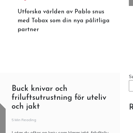
Utforska världen av Pablo snus
med Tobax som din nya pålitliga
partner
S
Buck knivar och
friluftsutrustning för uteliv
och jakt
R
5 Min Reading
Letar du efter en kniv som klarar jakt, friluftsliv