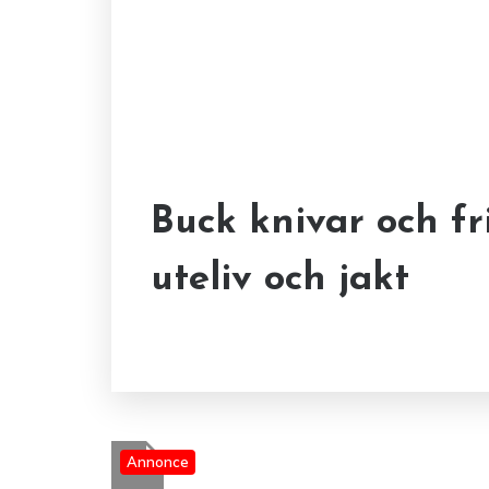
Effektiv säljstyr
Buck knivar och fr
affärssystem: Max
uteliv och jakt
försäljningsmål
Annonce