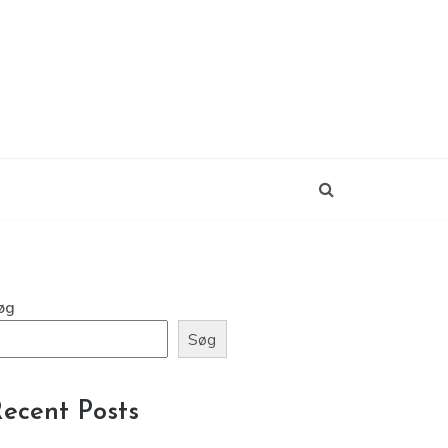
øg
Søg
ecent Posts