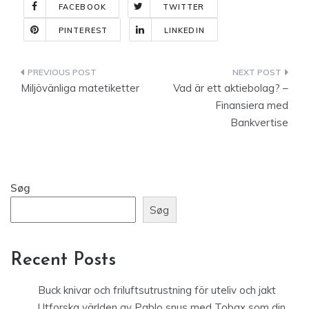
FACEBOOK
TWITTER
PINTEREST
LINKEDIN
Indlægsnavigation
Miljövänliga matetiketter
Vad är ett aktiebolag? –
Finansiera med
Bankvertise
Søg
Søg
Recent Posts
Buck knivar och friluftsutrustning för uteliv och jakt
Utforska världen av Pablo snus med Tobax som din