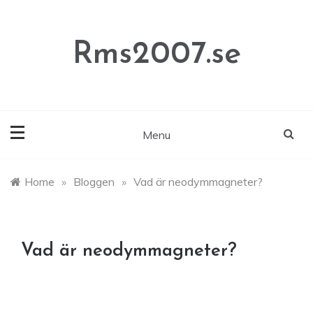
Skip
to
content
Rms2007.se
Menu
Home
»
Bloggen
»
Vad är neodymmagneter?
Vad är neodymmagneter?